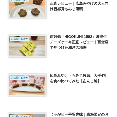
正直レビュー｜広島みやげの大人向
け新感覚もみじ饅頭
南阿蘇「HIGOKUNI 1592」濃厚生
お土産レビュー
チーズケーキ正直レビュー｜百貨店
で見つけた和洋の秘密
広島みやげ・もみじ饅頭、大手4社
お土産レビュー
を食べ比べてみた【あんこ編】
じゃがビー手羽先味｜東海限定のお
お土産レビュー