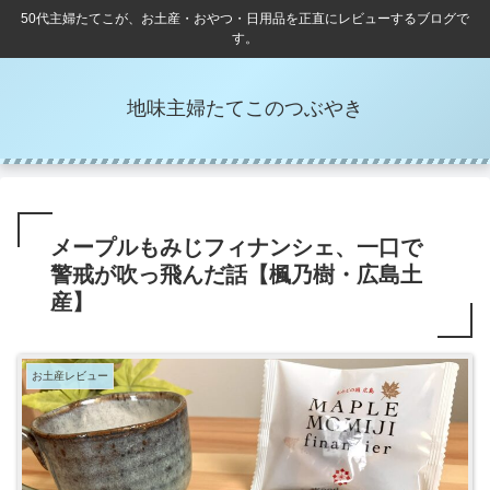
50代主婦たてこが、お土産・おやつ・日用品を正直にレビューするブログで
す。
地味主婦たてこのつぶやき
メープルもみじフィナンシェ、一口で
警戒が吹っ飛んだ話【楓乃樹・広島土
産】
お土産レビュー